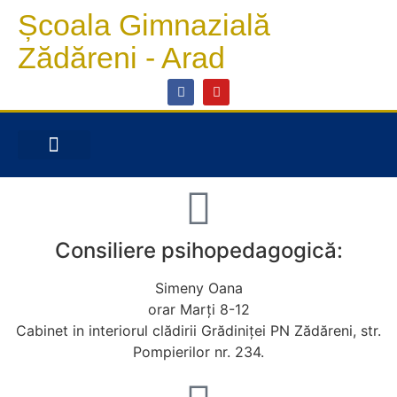
Școala Gimnazială
Zădăreni - Arad
INFORMAȚII DE INTERES PUBLIC
ÎNSCRIERI ÎNVĂȚĂMÂNT PRIMAR
CONCURSURI ȘI PROIECTE
Consiliere psihopedagogică:
Simeny Oana
orar Marți 8-12
Cabinet in interiorul clădirii Grădiniței PN Zădăreni, str.
Pompierilor nr. 234.